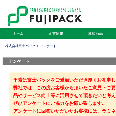
コ
ホーム
企業情報
取扱商品
メインメニュー
ン
テ
株式会社富士パック
>
アンケート
ン
ツ
アンケート
へ
移
動
平素は富士パックをご愛顧いただき厚くお礼申し
弊社では、この度お客様から頂いたご意見・ご要
品やサービス向上等に活用させて頂きたいと考え
ぜひアンケートにご協力をお願い致します。
アンケートに回答いただいたお客様には、ラミネ