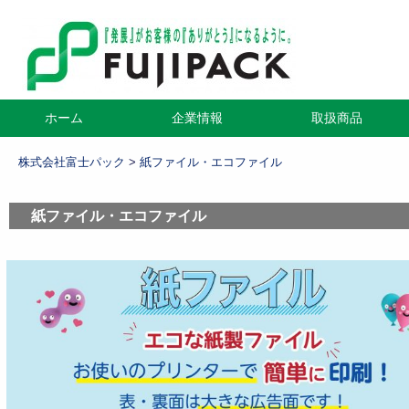
コ
ホーム
企業情報
取扱商品
メインメニュー
ン
テ
株式会社富士パック
>
紙ファイル・エコファイル
ン
ツ
紙ファイル・エコファイル
へ
移
動