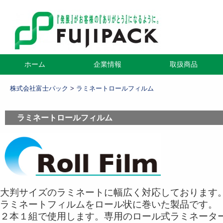
コ
ホーム
企業情報
取扱商品
メインメニュー
ン
テ
株式会社富士パック
>
ラミネートロールフィルム
ン
ツ
ラミネートロールフィルム
へ
移
動
大判サイズのラミネートに幅広く対応しております
ラミネートフィルムをロール状に巻いた製品です。
２本１組で使用します。専用のロール式ラミネータ